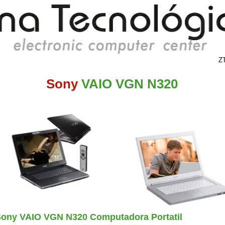
ona Tecnológica
Ec
lectronic computer center
Z
Sony
VAIO VGN N320
ony VAIO VGN N320 Computadora Portatil