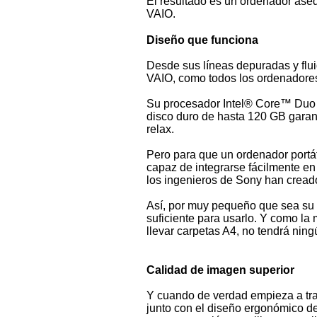
El resultado es un ordenador asequi
VAIO.
Diseño que funciona
Desde sus líneas depuradas y flu
VAIO, como todos los ordenadores
Su procesador Intel® Core™ Duo y
disco duro de hasta 120 GB garant
relax.
Pero para que un ordenador portát
capaz de integrarse fácilmente en 
los ingenieros de Sony han cread
Así, por muy pequeño que sea su d
suficiente para usarlo. Y como la
llevar carpetas A4, no tendrá ni
Calidad de imagen superior
Y cuando de verdad empieza a trab
junto con el diseño ergonómico de