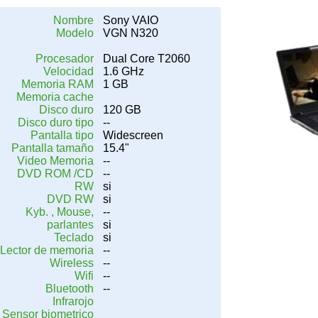
Nombre
Sony VAIO
Modelo
VGN N320
Procesador
Dual Core T2060
Velocidad
1.6 GHz
Memoria RAM
1 GB
Memoria cache
Disco duro
120 GB
Disco duro tipo
--
Pantalla tipo
Widescreen
Pantalla tamaño
15.4"
Video Memoria
--
DVD ROM /CD
--
RW
si
DVD RW
si
Kyb. , Mouse,
--
parlantes
si
Teclado
si
Lector de memoria
--
Wireless
--
Wifi
--
Bluetooth
--
Infrarojo
Sensor biometrico