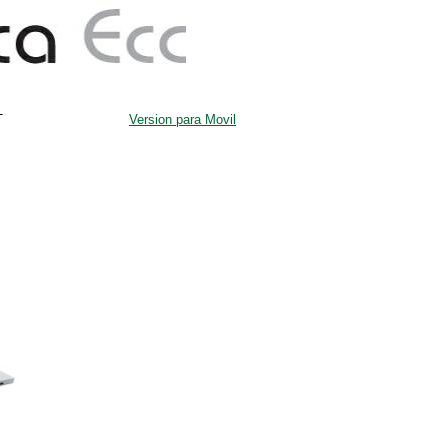
c
T
Version para Movil