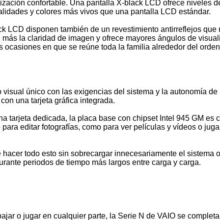
ización confortable. Una pantalla X-black LCD ofrece niveles de
onalidades y colores más vivos que una pantalla LCD estándar.
ack LCD disponen también de un revestimiento antirreflejos que
 más la claridad de imagen y ofrece mayores ángulos de visuali
 ocasiones en que se reúne toda la familia alrededor del orden
visual único con las exigencias del sistema y la autonomía de 
con una tarjeta gráfica integrada.
 tarjeta dedicada, la placa base con chipset Intel 945 GM es 
o para editar fotografías, como para ver películas y vídeos o ju
acer todo esto sin sobrecargar innecesariamente el sistema o 
durante periodos de tiempo más largos entre carga y carga.
bajar o jugar en cualquier parte, la Serie N de VAIO se complet