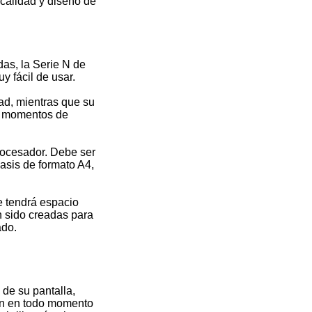
e calidad y diseño de
as, la Serie N de
 fácil de usar.
ad, mientras que su
os momentos de
procesador. Debe ser
hasis de formato A4,
e tendrá espacio
n sido creadas para
ado.
de su pantalla,
zan en todo momento