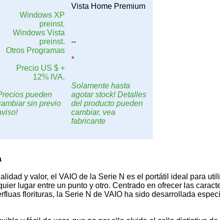
Vista Home Premium
Windows XP
preinst.
Windows Vista
preinst.
--
Otros Programas
*
Precio US $ +
12% IVA.
Solamente hasta
Precios pueden
agotar stock! Detalles
cambiar sin previo
del producto pueden
aviso!
cambiar, vea
fabricante
a
alidad y valor, el VAIO de la Serie N es el portátil ideal para util
uier lugar entre un punto y otro. Centrado en ofrecer las caracte
rfluas florituras, la Serie N de VAIO ha sido desarrollada espec