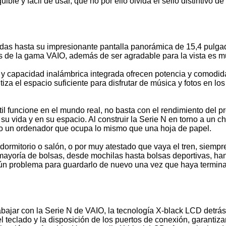
ble y fácil de usar, que no por ello olvida el sello distintivo d
idas hasta su impresionante pantalla panorámica de 15,4 pulgad
 de la gama VAIO, además de ser agradable para la vista es muy
 capacidad inalámbrica integrada ofrecen potencia y comodid
iza el espacio suficiente para disfrutar de música y fotos en l
il funcione en el mundo real, no basta con el rendimiento del 
su vida y en su espacio. Al construir la Serie N en torno a un c
o un ordenador que ocupa lo mismo que una hoja de papel.
ormitorio o salón, o por muy atestado que vaya el tren, siempr
 mayoría de bolsas, desde mochilas hasta bolsas deportivas, ha
ngún problema para guardarlo de nuevo una vez que haya termin
ajar con la Serie N de VAIO, la tecnología X-black LCD detrás 
l teclado y la disposición de los puertos de conexión, garanti