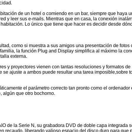
cidad.
abitación de un hotel o comiendo en un bar, siempre que haya 
ed y leer sus e-mails. Mientras que en casa, la conexión inalám
 habitación. Lo único que tiene que hacer es decidir desde dónd
cultad, como si muestra a sus amigos una presentación de fotos 
 familia, la función Plug and Display simplifica al máximo la c
talla externa.
 y proyectores vienen con tantas resoluciones y formatos de pa
ue se ajuste a ambos puede resultar una tarea imposible,sobre t
áticamente el parámetro correcto tan pronto como el ordenador 
e, algún que otro bochorno.
AIO de la Serie N, su grabadora DVD de doble capa integrada 
en recaudo, liberando valioso espacio del disco duro para que