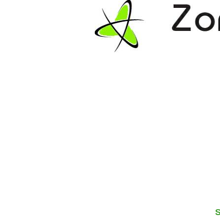
Z
e
S