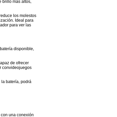
 brillo más altos,
 reduce los molestos
zación. Ideal para
ador para ver las
batería disponible,
capaz de ofrecer
gar convideojuegos
la batería, podrá
a con una conexión