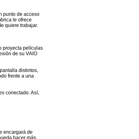
un punto de acceso
brica le ofrece
e quiere trabajar.
o proyecta películas
onexión de su VAIO
ntalla distintos,
odo frente a una
es conectado. Así,
se encargará de
 pueda hacer más.