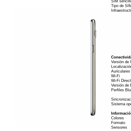
SIM sencill
Tipo 
Infrae
2G 
DC
3G U
(AWS
4G
B1 (2
(AWS
(70
Conectivid
Vers
Local
Auric
Wi-F
Wi-
Versión
Perfile
MAP
Sincron
Siste
Informació
Col
For
Sensor