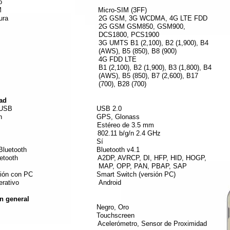
o
de SIM Micro-SIM (3FF)
structura 2G GSM, 3G WCDMA, 4G LTE FDD
GSM GSM850, GSM900,
S1800, PCS1900
MTS B1 (2,100), B2 (1,900), B4
), B5 (850), B8 (900)
 FDD LTE
,100), B2 (1,900), B3 (1,800), B4
), B5 (850), B7 (2,600), B17
0), B28 (700)
ad
ión de USB USB 2.0
ización GPS, Glonass
ulares Estéreo de 3.5 mm
i 802.11 b/g/n 2.4 GHz
Fi Direct Sí
 de Bluetooth Bluetooth v4.1
s Bluetooth A2DP, AVRCP, DI, HFP, HID, HOGP,
, OPP, PAN, PBAP, SAP
ización con PC Smart Switch (versión PC)
ma operativo Android
n general
ores Negro, Oro
mato Touchscreen
es Acelerómetro, Sensor de Proximidad