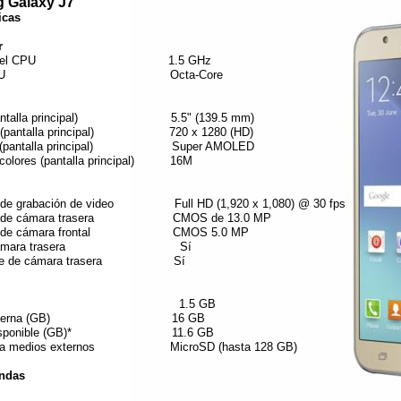
 Galaxy J7
icas
r
idad del CPU 1.5 GHz
 de CPU Octa-Core
pantalla principal) 5.5" (139.5 mm)
n (pantalla principal) 720 x 1280 (HD)
ía (pantalla principal) Super AMOLED
colores (pantalla principal) 16M
n de grabación de video Full HD (1,920 x 1,080) @ 30 fps
ón de cámara trasera CMOS de 13.0 MP
ión de cámara frontal CMOS 5.0 MP
de cámara trasera Sí
oque de cámara trasera Sí
 (GB) 1.5 GB
ia interna (GB) 16 GB
 disponible (GB)* 11.6 GB
para medios externos MicroSD (hasta 128 GB)
andas