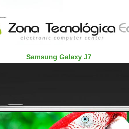
cnológica
Ecc
c computer center
Samsung Galaxy J7