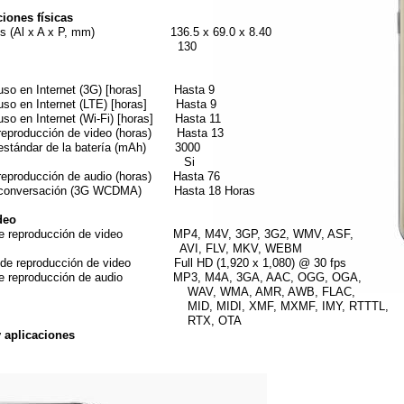
ciones físicas
nes (Al x A x P, mm) 136.5 x 69.0 x 8.40
so (g) 130
uso en Internet (3G) [horas] Hasta 9
uso en Internet (LTE) [horas] Hasta 9
uso en Internet (Wi-Fi) [horas] Hasta 11
reproducción de video (horas) Hasta 13
estándar de la batería (mAh) 3000
traíble Si
reproducción de audio (horas) Hasta 76
 conversación (3G WCDMA) Hasta 18 Horas
deo
de reproducción de video MP4, M4V, 3GP, 3G2, WMV, ASF,
, FLV, MKV, WEBM
 de reproducción de video Full HD (1,920 x 1,080) @ 30 fps
de reproducción de audio MP3, M4A, 3GA, AAC, OGG, OGA,
, WMA, AMR, AWB, FLAC,
 MIDI, XMF, MXMF, IMY, RTTTL,
TX, OTA
y aplicaciones