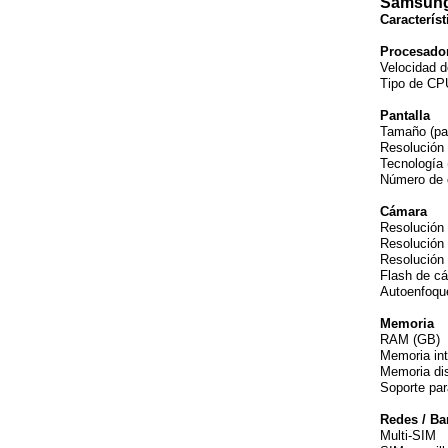
Samsung
Característ
Procesado
Veloc
Tipo
Pantalla
Tamaño (
Resolució
Tecnolog
Número de 
Cámara
Resolució
Resoluci
Resoluc
Flash 
Autoenf
Memoria
RAM
Memor
Memoria
Soporte 
Redes / B
Multi-SIM