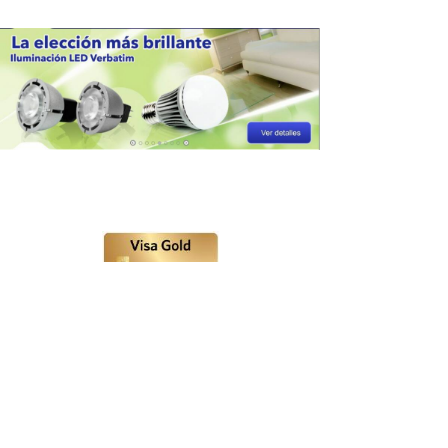
Compra online
segura aqui >>>
Teléfonos: +593 (0) 2-3809690 , (0) 99-9462323
info@zonatecnologicaecc.com