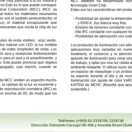
nte muy parecida a la luz natural y
MCC también ha desarrollado ilumi
torno Esto es lo que puede conseguir
tecnología Violet Chip.
emical Corporation (MCC). MCC ya
Estas son las características del produ
lar todos los materiales necesarios
es son el sustrato semiconductor, el
- Posibilidad de ajustar la temperatur
luz), el material encapsulante que
y 6500 K (luz blanca muy fría)
orescentes que excita el chip de luz
- Emisión de lúmenes constante con c
- Alto IRC constante con cualquier te
- Posibilidad de atenuación con cual
tudes de onda visibles: azul, verde,
 luz natural con LED, la luz emitida
Los productos de iluminación con alto
e de estas longitudes de onda. Los
aplicaciones muy variadas en nume
ón azul y sustancias fosforescentes
hostelería, el comercio y la atenció
 para el azul y el amarillo/verde, y
aparato de iluminación para crear una 
s. Esto puede provocar que objetos
de trabajo, y optar por una luz cálida a
apagado, casi marrón, cuando se
ambiente relajante. O utilizar luces d
un espacio de maquillaje o un proba
su aspecto durante el día y de noc
p de MCC emiten un espectro mucho
iluminación con ajuste de color VxRG
, la calidad de la luz es excelente y
KAITEKI de MCHC (filosofía que apue
e de reproducción cromática (IRC) es
sostenible.)
 por encima de 85, de modo que los
Teléfonos: (+593) 02-3318709, 331
Dirección: Edmundo Carvajal OE-458 y Avenida Brasil (Subi