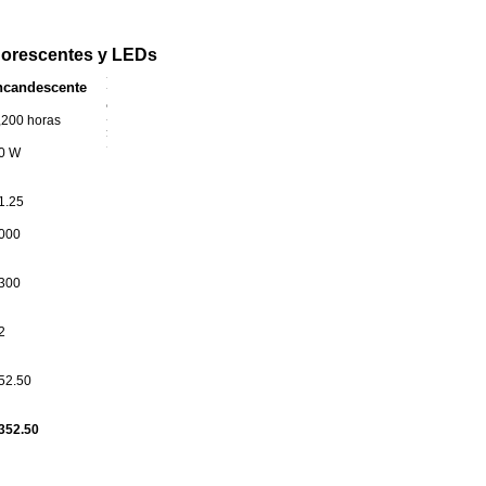
uorescentes y LEDs
ncandescente
,200 horas
0 W
1.25
000
300
2
52.50
352.50