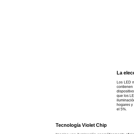
La elecc
Los LED n
contienen 
dispositiv
que los LE
iluminació
hogares y 
el 5%.
Tecnología Violet Chip