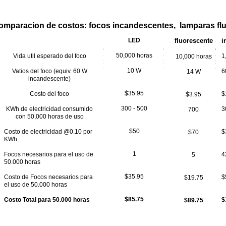
omparacion de costos: focos incandescentes, lamparas fl
LED
fluorescente
i
50,000 horas
Vida util esperado del foco
1
10,000 horas
10 W
Vatios del foco (equiv. 60 W
6
14 W
incandescente)
$35.95
Costo del foco
$
$3.95
300 - 500
KWh de electricidad consumido
3
700
con 50,000 horas de uso
$50
Costo de electricidad @0.10 por
$
$70
KWh
1
Focos necesarios para el uso de
4
5
50.000 horas
$35.95
Costo de Focos necesarios para
$
$19.75
el uso de 50.000 horas
$85.75
Costo Total para 50.000 horas
$
$89.75