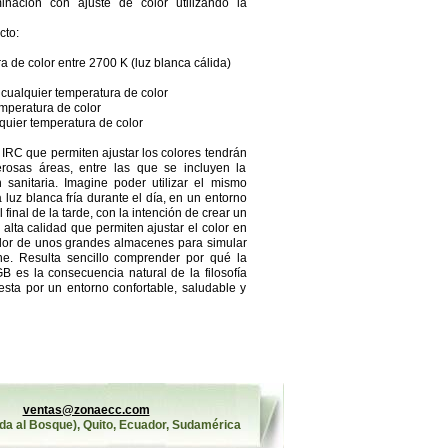
nación con ajuste de color utilizando la
cto:
a de color entre 2700 K (luz blanca cálida)
ualquier temperatura de color
mperatura de color
quier temperatura de color
 IRC que permiten ajustar los colores tendrán
rosas áreas, entre las que se incluyen la
n sanitaria. Imagine poder utilizar el mismo
luz blanca fría durante el día, en un entorno
l final de la tarde, con la intención de crear un
e alta calidad que permiten ajustar el color en
dor de unos grandes almacenes para simular
he. Resulta sencillo comprender por qué la
B es la consecuencia natural de la filosofía
sta por un entorno confortable, saludable y
8748
ventas@zonaecc.com
da al Bosque), Quito, Ecuador, Sudamérica