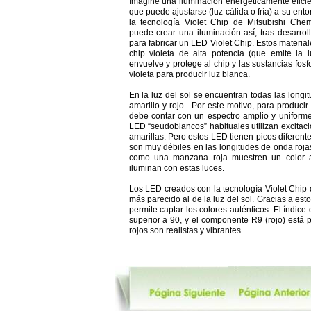
Imagine una iluminación energéticamente eficie
que puede ajustarse (luz cálida o fría) a su en
la tecnología Violet Chip de Mitsubishi Ch
puede crear una iluminación así, tras desarrol
para fabricar un LED Violet Chip. Estos material
chip violeta de alta potencia (que emite la 
envuelve y protege al chip y las sustancias fosf
violeta para producir luz blanca.
En la luz del sol se encuentran todas las longi
amarillo y rojo. Por este motivo, para producir
debe contar con un espectro amplio y uniform
LED “seudoblancos” habituales utilizan excitaci
amarillas. Pero estos LED tienen picos diferentes
son muy débiles en las longitudes de onda roja
como una manzana roja muestren un color 
iluminan con estas luces.
Los LED creados con la tecnología Violet Chi
más parecido al de la luz del sol. Gracias a esto
permite captar los colores auténticos. El índic
superior a 90, y el componente R9 (rojo) está
rojos son realistas y vibrantes.