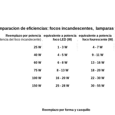
paracion de eficiencias: focos incandescentes, lamparas
Reemplazo por potencia
equivalente a potencia
equivalente a potencia
tencia del foco incandecente)
foco LED (W)
foco fourescente (W)
25 W
1 - 3 W
4 - 7 W
40 W
4 - 5 W
9 - 11 W
60 W
6 - 8 W
13 - 16 W
75 W
8 - 13 W
18 - 20 W
100 W
16 - 20 W
22 - 30 W
150 W
25 - 28 W
30 - 55 W
Reemplazo por forma y casquillo