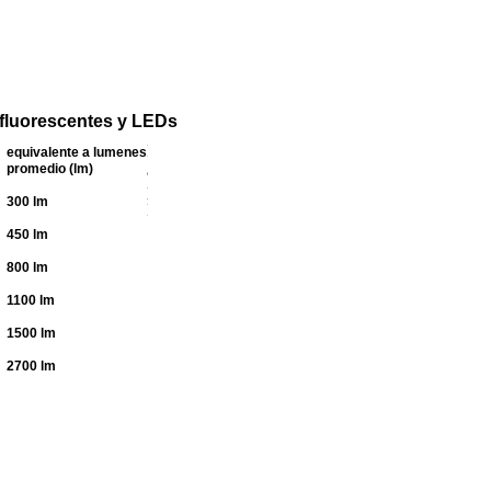
 fluorescentes y LEDs
equivalente a lumenes
promedio (lm)
300 lm
450 lm
800 lm
1100 lm
1500 lm
2700 lm