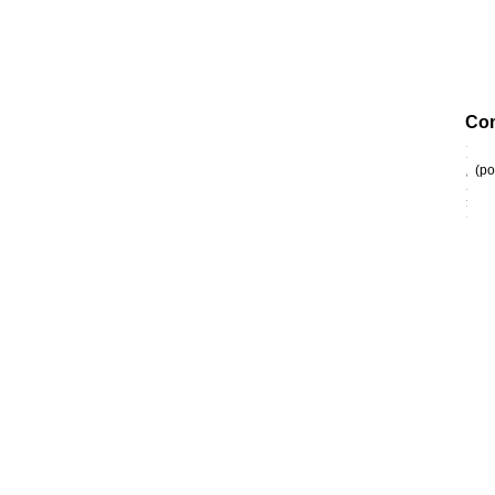
Com
(po