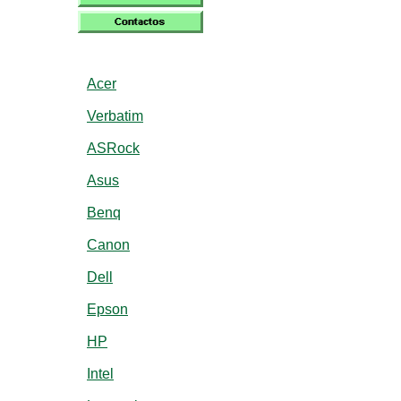
Acer
Verbatim
ASRock
Asus
Benq
Canon
Dell
Epson
HP
Intel