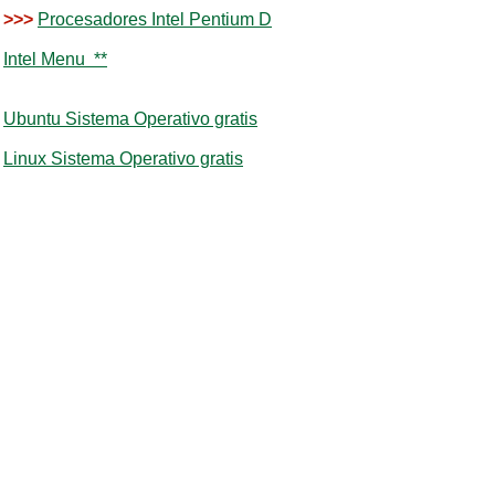
>>>
Procesadores Intel Pentium D
Intel Menu **
Ubuntu Sistema Operativo gratis
Linux Sistema Operativo gratis
Que es la memoria RAM Como funciona
Tecnologia de discos duros solidos SSD
Ventajas SSD Solid State Drives